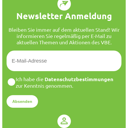
Newsletter Anmeldung
Bleiben Sie immer auf dem aktuellen Stand! Wir
informieren Sie regelmäßig per E-Mail zu
aktuellen Themen und Aktionen des VBE.
E
-
M
a
D
Datenschutzbestimmungen
Ich habe die
i
a
zur Kenntnis genommen.
l
t
*
e
n
s
c
h
u