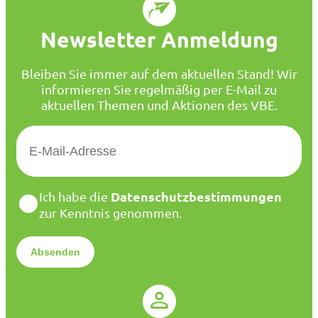
Newsletter Anmeldung
Bleiben Sie immer auf dem aktuellen Stand! Wir
informieren Sie regelmäßig per E-Mail zu
aktuellen Themen und Aktionen des VBE.
E
-
M
a
D
Datenschutzbestimmungen
Ich habe die
i
a
zur Kenntnis genommen.
l
t
*
e
n
s
c
h
u