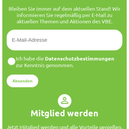
Bleiben Sie immer auf dem aktuellen Stand! Wir
informieren Sie regelmäßig per E-Mail zu
aktuellen Themen und Aktionen des VBE.
E
-
M
a
D
Datenschutzbestimmungen
Ich habe die
i
a
zur Kenntnis genommen.
l
t
*
e
n
s
c
h
u
Mitglied werden
t
z
*
Jetzt Mitglied werden und alle Vorteile genießen.