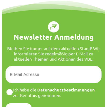
Newsletter Anmeldung
Bleiben Sie immer auf dem aktuellen Stand! Wir
informieren Sie regelmäßig per E-Mail zu
aktuellen Themen und Aktionen des VBE.
E
-
M
a
D
Datenschutzbestimmungen
Ich habe die
i
a
zur Kenntnis genommen.
l
t
*
e