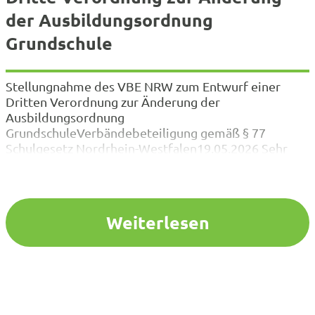
der Ausbildungsordnung
Grundschule
Stellungnahme des VBE NRW zum Entwurf einer
Dritten Verordnung zur Änderung der
Ausbildungsordnung
GrundschuleVerbändebeteiligung gemäß § 77
Schulgesetz Nordrhein-Westfalen19.05.2026 Sehr
geehrter Herr Bals, sehr geehrte Damen und Herren,
der VBE NRW bedankt sich für die Gelegenheit zur
Stellungnahme zu dem oben genannten Entwurf und
nimmt diese gerne wahr. Der vorgelegte Entwurf
Weiterlesen
einer Dritten Verordnung zur…