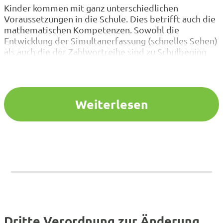
Kinder kommen mit ganz unterschiedlichen
Voraussetzungen in die Schule. Dies betrifft auch die
mathematischen Kompetenzen. Sowohl die
Entwicklung der Simultanerfassung (schnelles Sehen)
als auch die der Zahlwortreihe sind zu Schulbeginn
unterschiedlich ausgeprägt. Einige Kinder bleiben da
auf der Strecke und brauchen Hilfe. Uns
SozialpädagogInnen stellt dies oft vor große
Herausforderungen. Mit diesem Seminar wollen
Weiterlesen
wir…
Dritte Verordnung zur Änderung