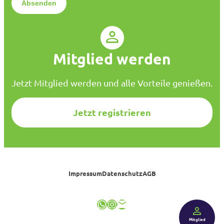
n
s
c
h
u
Mitglied werden
t
z
*
Jetzt Mitglied werden und alle Vorteile genießen.
Jetzt registrieren
Impressum
Datenschutz
AGB
WhatsApp
Instagram
E-Mail
Mitglied