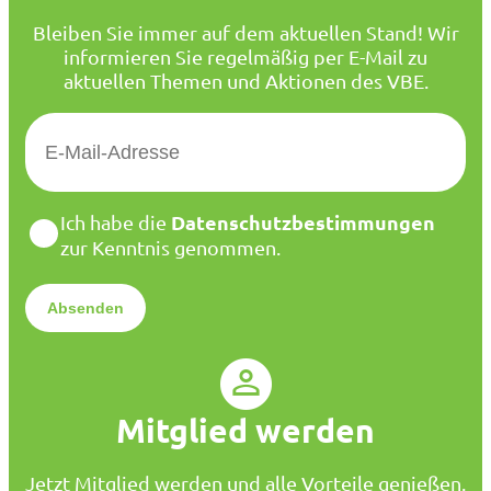
Bleiben Sie immer auf dem aktuellen Stand! Wir
informieren Sie regelmäßig per E-Mail zu
aktuellen Themen und Aktionen des VBE.
E
-
M
a
D
Datenschutzbestimmungen
Ich habe die
i
a
zur Kenntnis genommen.
l
t
*
e
n
s
c
h
u
Mitglied werden
t
z
*
Jetzt Mitglied werden und alle Vorteile genießen.