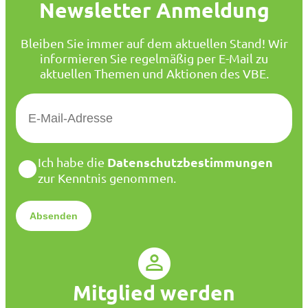
Newsletter Anmeldung
Bleiben Sie immer auf dem aktuellen Stand! Wir
informieren Sie regelmäßig per E-Mail zu
aktuellen Themen und Aktionen des VBE.
E
-
M
a
D
Datenschutzbestimmungen
Ich habe die
i
a
zur Kenntnis genommen.
l
t
*
e
n
s
c
h
u
Mitglied werden
t
z