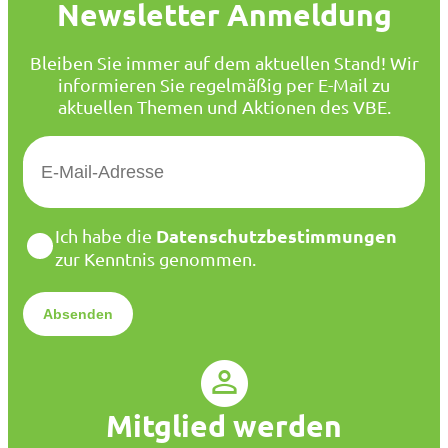
Newsletter Anmeldung
Bleiben Sie immer auf dem aktuellen Stand! Wir
informieren Sie regelmäßig per E-Mail zu
aktuellen Themen und Aktionen des VBE.
E
-
M
a
D
Datenschutzbestimmungen
Ich habe die
i
a
zur Kenntnis genommen.
l
t
*
e
n
s
c
h
u
Mitglied werden
t
z