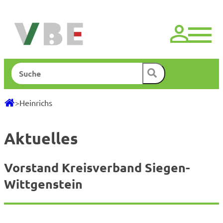
Zum
Inhalt
springen
Suchen
>
Heinrichs
Aktuelles
Vorstand Kreisverband Siegen-
Wittgenstein