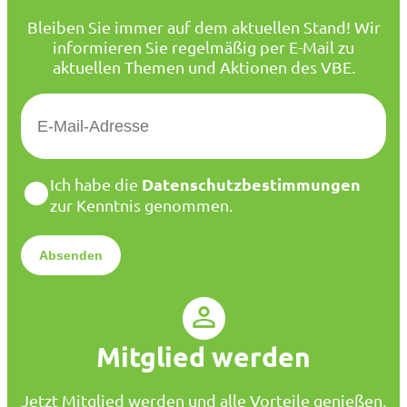
Bleiben Sie immer auf dem aktuellen Stand! Wir
informieren Sie regelmäßig per E-Mail zu
aktuellen Themen und Aktionen des VBE.
E
-
M
a
D
Datenschutzbestimmungen
Ich habe die
i
a
zur Kenntnis genommen.
l
t
*
e
n
s
c
h
u
Mitglied werden
t
z
*
Jetzt Mitglied werden und alle Vorteile genießen.