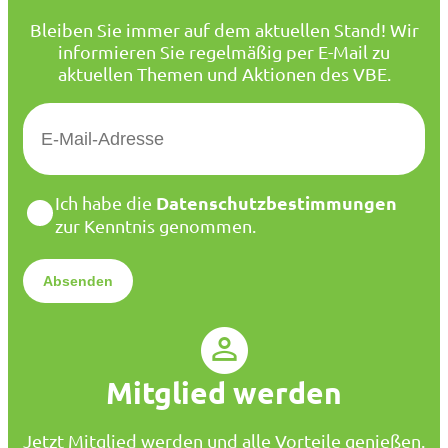
Bleiben Sie immer auf dem aktuellen Stand! Wir
informieren Sie regelmäßig per E-Mail zu
aktuellen Themen und Aktionen des VBE.
E
-
M
a
D
Datenschutzbestimmungen
Ich habe die
i
a
zur Kenntnis genommen.
l
t
*
e
n
s
c
h
u
Mitglied werden
t
z
*
Jetzt Mitglied werden und alle Vorteile genießen.