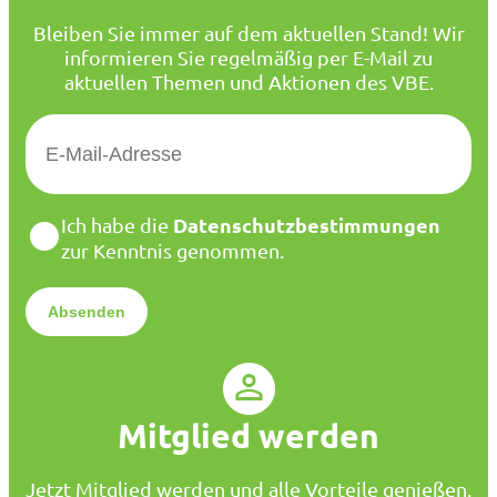
Bleiben Sie immer auf dem aktuellen Stand! Wir
informieren Sie regelmäßig per E-Mail zu
aktuellen Themen und Aktionen des VBE.
E
-
M
a
D
Datenschutzbestimmungen
Ich habe die
i
a
zur Kenntnis genommen.
l
t
*
e
n
s
c
h
u
Mitglied werden
t
z
*
Jetzt Mitglied werden und alle Vorteile genießen.