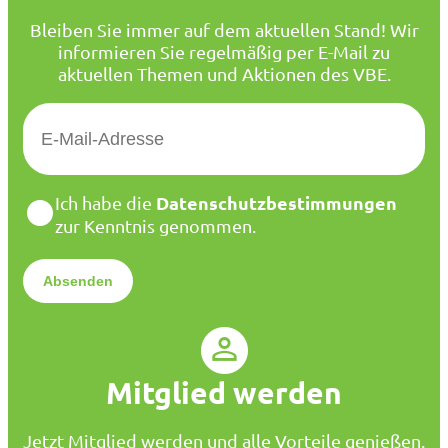
Bleiben Sie immer auf dem aktuellen Stand! Wir
informieren Sie regelmäßig per E-Mail zu
aktuellen Themen und Aktionen des VBE.
E
-
M
a
D
Datenschutzbestimmungen
Ich habe die
i
a
zur Kenntnis genommen.
l
t
*
e
n
s
c
h
u
Mitglied werden
t
z
*
Jetzt Mitglied werden und alle Vorteile genießen.