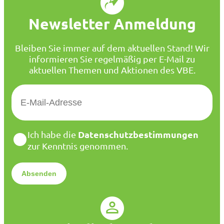
Newsletter Anmeldung
Bleiben Sie immer auf dem aktuellen Stand! Wir
informieren Sie regelmäßig per E-Mail zu
aktuellen Themen und Aktionen des VBE.
E
-
M
a
D
Datenschutzbestimmungen
Ich habe die
i
a
zur Kenntnis genommen.
l
t
*
e
n
s
c
h
u