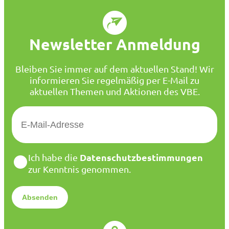
Newsletter Anmeldung
Bleiben Sie immer auf dem aktuellen Stand! Wir
informieren Sie regelmäßig per E-Mail zu
aktuellen Themen und Aktionen des VBE.
E
-
M
a
D
Datenschutzbestimmungen
Ich habe die
i
a
zur Kenntnis genommen.
l
t
*
e
n
s
c