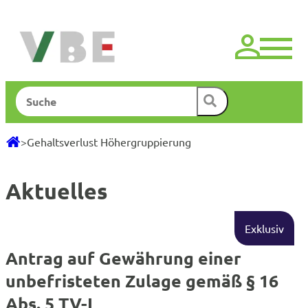
Zum
Inhalt
springen
Suchen
>
Gehaltsverlust Höhergruppierung
Aktuelles
Exklusiv
Antrag auf Gewährung einer
unbefristeten Zulage gemäß § 16
Abs. 5 TV-L