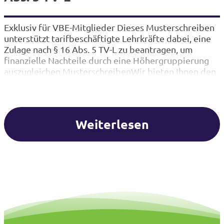
Exklusiv für VBE-Mitglieder Dieses Musterschreiben
unterstützt tarifbeschäftigte Lehrkräfte dabei, eine
Zulage nach § 16 Abs. 5 TV-L zu beantragen, um
finanzielle Nachteile durch eine Höhergruppierung
auszugleichen.MusterschreibenWir bieten Ihnen den
Musterantrag als .docx zum Download an. Bitte
achten Sie darauf, ihn entsprechend anzupassen.
Informationsschreiben Höhergruppierung der
tarifbeschäftigten Lehrkräfte zum 01.08.2026 – nicht
Weiterlesen
für alle ein Gewinn!…