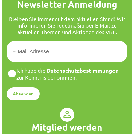
Newsletter Anmeldung
Bleiben Sie immer auf dem aktuellen Stand! Wir
informieren Sie regelmäßig per E-Mail zu
aktuellen Themen und Aktionen des VBE.
E
-
M
a
D
Datenschutzbestimmungen
Ich habe die
i
a
zur Kenntnis genommen.
l
t
*
e
n
s
c
h
u
Mitglied werden
t
z