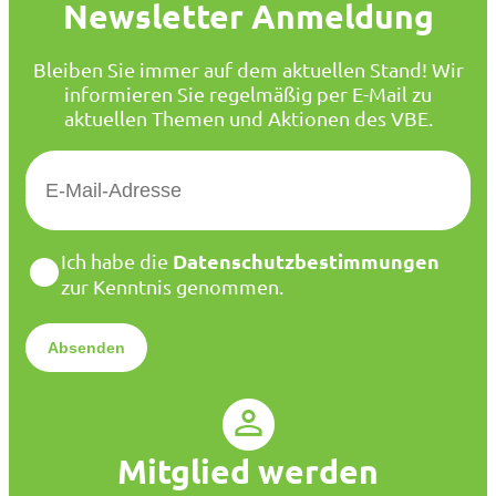
Newsletter Anmeldung
Bleiben Sie immer auf dem aktuellen Stand! Wir
informieren Sie regelmäßig per E-Mail zu
aktuellen Themen und Aktionen des VBE.
E
-
M
a
D
Datenschutzbestimmungen
Ich habe die
i
a
zur Kenntnis genommen.
l
t
*
e
n
s
c
h
u
Mitglied werden
t
z