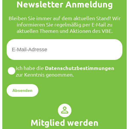
Newsletter Anmeldung
Bleiben Sie immer auf dem aktuellen Stand! Wir
informieren Sie regelmäßig per E-Mail zu
aktuellen Themen und Aktionen des VBE.
E
-
M
a
D
Datenschutzbestimmungen
Ich habe die
i
a
zur Kenntnis genommen.
l
t
*
e
n
s
c
h
u
Mitglied werden
t
z