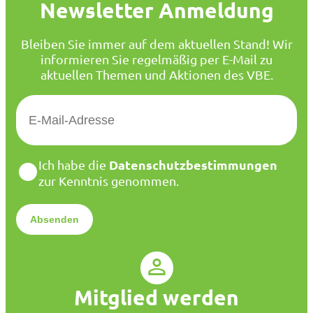
Newsletter Anmeldung
Bleiben Sie immer auf dem aktuellen Stand! Wir
informieren Sie regelmäßig per E-Mail zu
aktuellen Themen und Aktionen des VBE.
E
-
M
a
D
Datenschutzbestimmungen
Ich habe die
i
a
zur Kenntnis genommen.
l
t
*
e
n
s
c
h
u
Mitglied werden
t
z