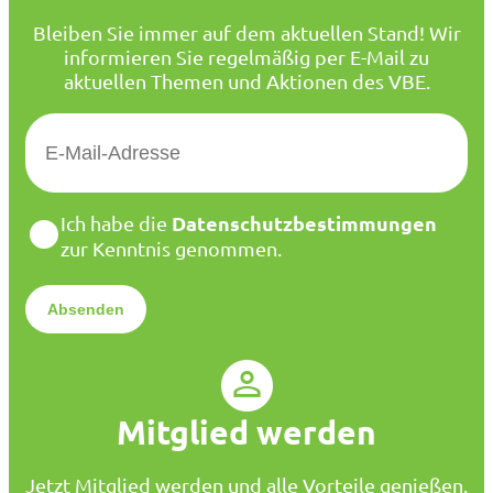
Bleiben Sie immer auf dem aktuellen Stand! Wir
informieren Sie regelmäßig per E-Mail zu
aktuellen Themen und Aktionen des VBE.
E
-
M
a
D
Datenschutzbestimmungen
Ich habe die
i
a
zur Kenntnis genommen.
l
t
*
e
n
s
c
h
u
Mitglied werden
t
z
*
Jetzt Mitglied werden und alle Vorteile genießen.