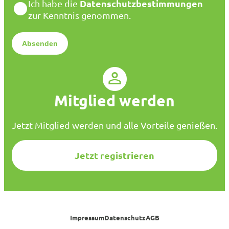
D
Datenschutzbestimmungen
Ich habe die
i
a
zur Kenntnis genommen.
l
t
*
e
n
s
c
h
u
Mitglied werden
t
z
*
Jetzt Mitglied werden und alle Vorteile genießen.
Jetzt registrieren
Impressum
Datenschutz
AGB