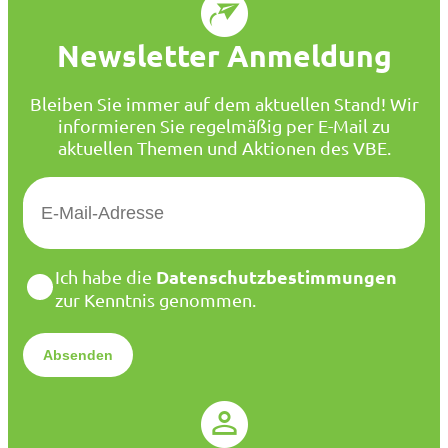
Newsletter Anmeldung
Bleiben Sie immer auf dem aktuellen Stand! Wir
informieren Sie regelmäßig per E-Mail zu
aktuellen Themen und Aktionen des VBE.
E
-
M
a
D
Datenschutzbestimmungen
Ich habe die
i
a
zur Kenntnis genommen.
l
t
*
e
n
s
c
h
u