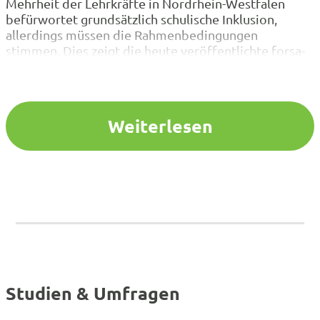
Mehrheit der Lehrkräfte in Nordrhein-Westfalen
befürwortet grundsätzlich schulische Inklusion,
allerdings müssen die Rahmenbedingungen
stimmen. Dies zeigt die heute veröffentlichte forsa-
Umfrage, erstellt im Auftrag des Verbands Bildung
und Erziehung (VBE NRW). „Die Haltung der
Lehrkräfte ist klar. Landesregierung und Schulträger
sind gefordert, die Bedingungen für eine gelingende
Weiterlesen
schulische Inklusion zu…
Studien & Umfragen