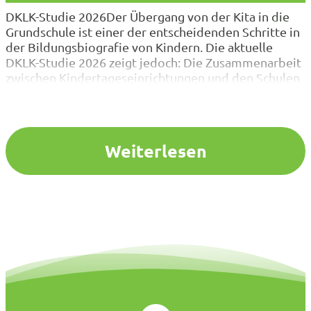
DKLK-Studie 2026Der Übergang von der Kita in die
Grundschule ist einer der entscheidenden Schritte in
der Bildungsbiografie von Kindern. Die aktuelle
DKLK-Studie 2026 zeigt jedoch: Die Zusammenarbeit
zwischen Kindertageseinrichtungen und den Schulen
der Primarstufe findet in NRW vielerorts nur
eingeschränkt statt. NRW-Ergebnisse der DKLK-
Studie 2026 zum DownloadVBE-
Schulleitungsumfrage 2025Die Ergebnisse der forsa-
Weiterlesen
Schulleitungsumfrage zeigen eindrucksvoll, wie
groß…