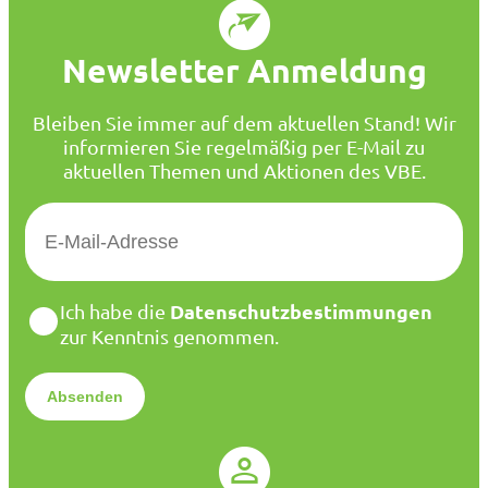
Newsletter Anmeldung
Bleiben Sie immer auf dem aktuellen Stand! Wir
informieren Sie regelmäßig per E-Mail zu
aktuellen Themen und Aktionen des VBE.
E
-
M
a
D
Datenschutzbestimmungen
Ich habe die
i
a
zur Kenntnis genommen.
l
t
*
e
n
s
c
h