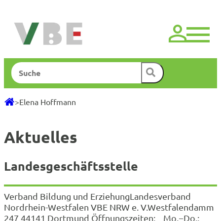
Zum
Inhalt
springen
Suchen
>
Elena Hoffmann
Aktuelles
Landesgeschäftsstelle
Verband Bildung und ErziehungLandesverband
Nordrhein-Westfalen VBE NRW e. V.Westfalendamm
247 44141 Dortmund Öffnungszeiten: Mo.−Do.: