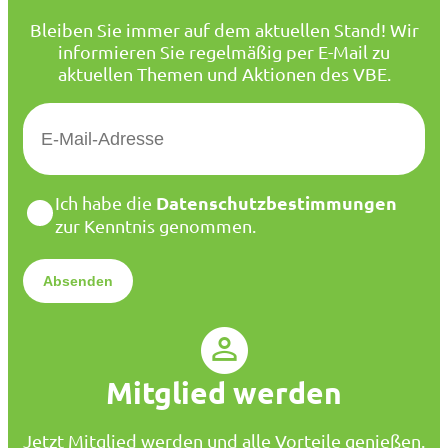
Bleiben Sie immer auf dem aktuellen Stand! Wir
informieren Sie regelmäßig per E-Mail zu
aktuellen Themen und Aktionen des VBE.
E
-
M
a
D
Datenschutzbestimmungen
Ich habe die
i
a
zur Kenntnis genommen.
l
t
*
e
n
s
c
h
u
Mitglied werden
t
z
*
Jetzt Mitglied werden und alle Vorteile genießen.