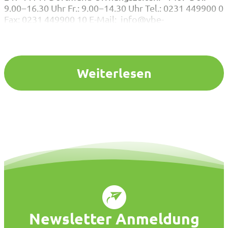
9.00−16.30 Uhr Fr.: 9.00−14.30 Uhr Tel.: 0231 449900 0
Fax: 0231 449900 10 E-Mail: info@vbe-
nrw.deAnfahrtKontaktpersonen Für Mitteilungen zur
Statusänderung oder Anfragen zur Mitgliedschaft,
klicken Sie bitte hier . Mitgliederverwaltung &
Buchhaltung und VVG m.b.H. Mitgliederverwaltung &
Weiterlesen
Veranstaltungen Empfang / Service …
Newsletter Anmeldung