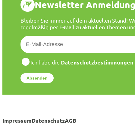
Newsletter Anmeldun
Bleiben Sie immer auf dem aktuellen Stand! Wi
regelmäßig per E-Mail zu aktuellen Themen un
E
-
M
a
D
Datenschutzbestimmungen
Ich habe die
a
i
t
l
e
*
n
s
c
h
u
t
Impressum
Datenschutz
AGB
z
*