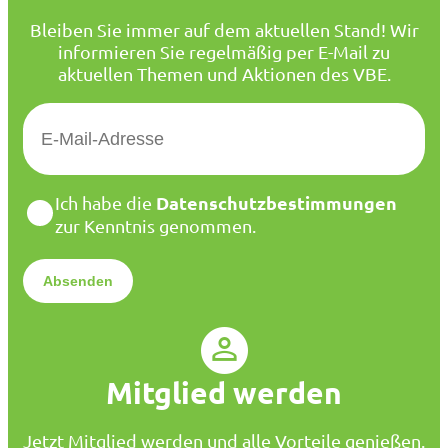
Bleiben Sie immer auf dem aktuellen Stand! Wir
informieren Sie regelmäßig per E-Mail zu
aktuellen Themen und Aktionen des VBE.
E
-
M
a
D
Datenschutzbestimmungen
Ich habe die
i
a
zur Kenntnis genommen.
l
t
*
e
n
s
c
h
u
Mitglied werden
t
z
*
Jetzt Mitglied werden und alle Vorteile genießen.