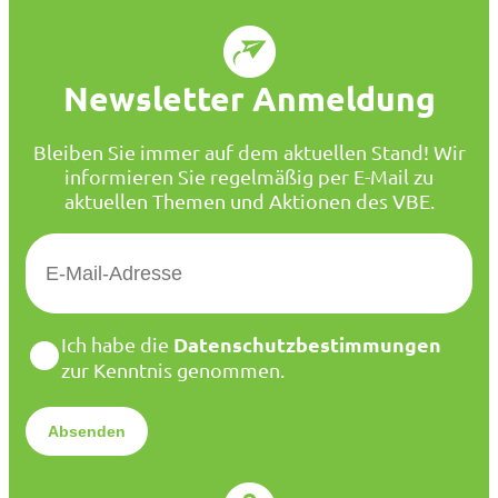
Newsletter Anmeldung
Bleiben Sie immer auf dem aktuellen Stand! Wir
informieren Sie regelmäßig per E-Mail zu
aktuellen Themen und Aktionen des VBE.
E
-
M
a
D
Datenschutzbestimmungen
Ich habe die
i
a
zur Kenntnis genommen.
l
t
*
e
n
s
c