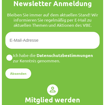
Newsletter Anmeldung
Bleiben Sie immer auf dem aktuellen Stand! Wir
informieren Sie regelmäßig per E-Mail zu
aktuellen Themen und Aktionen des VBE.
E
-
M
a
D
Datenschutzbestimmungen
Ich habe die
i
a
zur Kenntnis genommen.
l
t
*
e
n
s
c
h
u
Mitglied werden
t
z