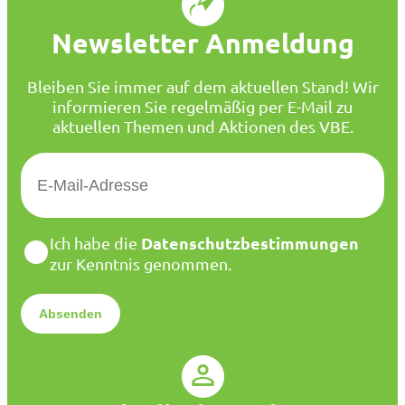
Newsletter Anmeldung
Bleiben Sie immer auf dem aktuellen Stand! Wir
informieren Sie regelmäßig per E-Mail zu
aktuellen Themen und Aktionen des VBE.
E
-
M
a
D
Datenschutzbestimmungen
Ich habe die
i
a
zur Kenntnis genommen.
l
t
*
e
n
s
c
h
u