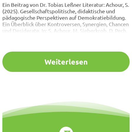
Ein Beitrag von Dr. Tobias Leßner Literatur: Achour, S.
(2025). Gesellschaftspolitische, didaktische und
pädagogische Perspektiven auf Demokratiebildung.
Ein Überblick über Kontroversen, Synergien, Chancen
und Desiderate. In: S. Achour, M. Sieberkrob, D. Pech,
J. Zelck, & P. Eberhard (Hrsg.), Handbuch
Demokratiebildung und Fachdidaktik. Band 1:
Grundlagen und Querschnittsaufgaben. Frankfurt am
Main: Wochenschau Verlag, S. 19-43. Breidenstein,…
Weiterlesen