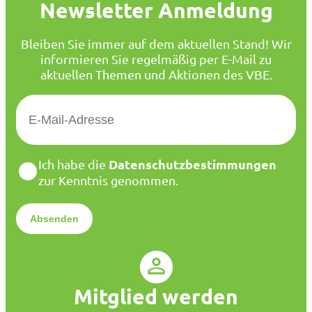
Newsletter Anmeldung
Bleiben Sie immer auf dem aktuellen Stand! Wir
informieren Sie regelmäßig per E-Mail zu
aktuellen Themen und Aktionen des VBE.
E
-
M
a
D
Datenschutzbestimmungen
Ich habe die
i
a
zur Kenntnis genommen.
l
t
*
e
n
s
c
h
u
Mitglied werden
t
z