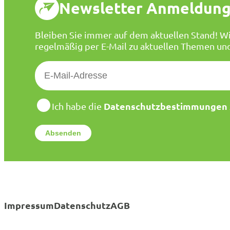
Newsletter Anmeldun
Bleiben Sie immer auf dem aktuellen Stand! Wi
regelmäßig per E-Mail zu aktuellen Themen un
E
-
M
a
D
Datenschutzbestimmungen
Ich habe die
a
i
t
l
e
*
n
s
c
h
u
t
Impressum
Datenschutz
AGB
z
*