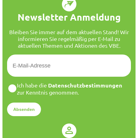
Newsletter Anmeldung
Bleiben Sie immer auf dem aktuellen Stand! Wir
informieren Sie regelmäßig per E-Mail zu
aktuellen Themen und Aktionen des VBE.
E
-
M
a
D
Datenschutzbestimmungen
Ich habe die
i
a
zur Kenntnis genommen.
l
t
*
e
n
s
c
h
u