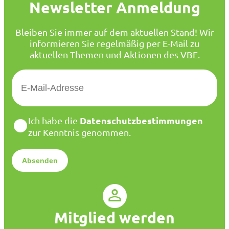
Newsletter Anmeldung
Bleiben Sie immer auf dem aktuellen Stand! Wir
informieren Sie regelmäßig per E-Mail zu
aktuellen Themen und Aktionen des VBE.
E
-
M
a
D
Datenschutzbestimmungen
Ich habe die
i
a
zur Kenntnis genommen.
l
t
*
e
n
s
c
h
u
Mitglied werden
t
z