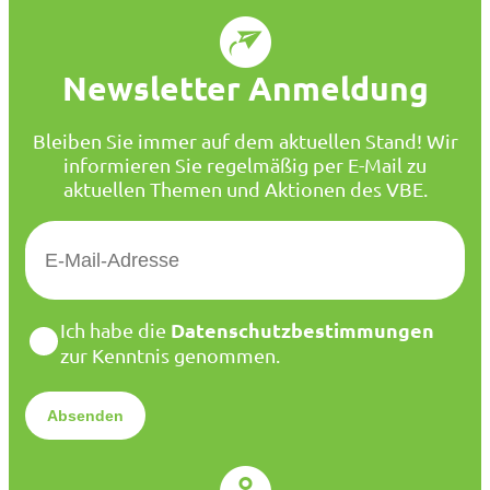
Newsletter Anmeldung
Bleiben Sie immer auf dem aktuellen Stand! Wir
informieren Sie regelmäßig per E-Mail zu
aktuellen Themen und Aktionen des VBE.
E
-
M
a
D
Datenschutzbestimmungen
Ich habe die
i
a
zur Kenntnis genommen.
l
t
*
e
n
s
c
h