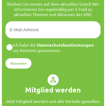
Bleiben Sie immer auf dem aktuellen Stand! Wir
informieren Sie regelmäßig per E-Mail zu
aktuellen Themen und Aktionen des VBE.
E
-
M
a
D
Datenschutzbestimmungen
Ich habe die
i
a
zur Kenntnis genommen.
l
t
*
e
n
s
c
h
u
Mitglied werden
t
z
*
Jetzt Mitglied werden und alle Vorteile genießen.