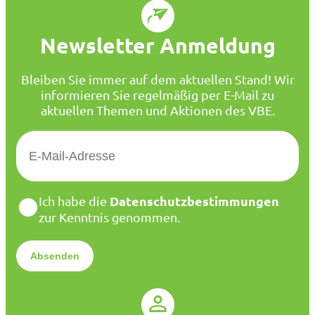
Newsletter Anmeldung
Bleiben Sie immer auf dem aktuellen Stand! Wir
informieren Sie regelmäßig per E-Mail zu
aktuellen Themen und Aktionen des VBE.
E
-
M
a
D
Datenschutzbestimmungen
Ich habe die
i
a
zur Kenntnis genommen.
l
t
*
e
n
s
c
h