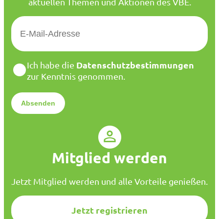
aktuellen Themen und Aktionen des VBE.
E
-
M
a
D
Datenschutzbestimmungen
Ich habe die
i
a
zur Kenntnis genommen.
l
t
*
e
n
s
c
h
u
Mitglied werden
t
z
*
Jetzt Mitglied werden und alle Vorteile genießen.
Jetzt registrieren