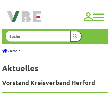
Zum
Inhalt
springen
Suchen
>
Artelt
Aktuelles
Vorstand Kreisverband Herford