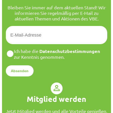
Bleiben Sie immer auf dem aktuellen Stand! Wir
informieren Sie regelmäßig per E-Mail zu
aktuellen Themen und Aktionen des VBE.
E
-
M
a
D
Datenschutzbestimmungen
Ich habe die
i
a
zur Kenntnis genommen.
l
t
*
e
n
s
c
h
u
Mitglied werden
t
z
*
Jetzt Mitglied werden und alle Vorteile genießen.