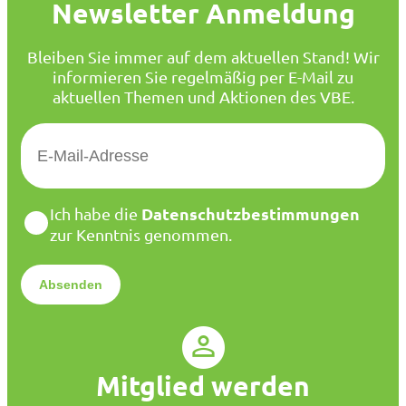
Newsletter Anmeldung
Bleiben Sie immer auf dem aktuellen Stand! Wir
informieren Sie regelmäßig per E-Mail zu
aktuellen Themen und Aktionen des VBE.
E
-
M
a
D
Datenschutzbestimmungen
Ich habe die
i
a
zur Kenntnis genommen.
l
t
*
e
n
s
c
h
u
Mitglied werden
t
z