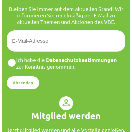
Bleiben Sie immer auf dem aktuellen Stand! Wir
informieren Sie regelmäßig per E-Mail zu
aktuellen Themen und Aktionen des VBE.
E
-
M
a
D
Datenschutzbestimmungen
Ich habe die
i
a
zur Kenntnis genommen.
l
t
*
e
n
s
c
h
u
Mitglied werden
t
z
*
Jetzt Mitglied werden und alle Vorteile genießen.