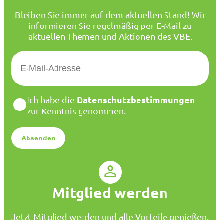
Bleiben Sie immer auf dem aktuellen Stand! Wir
informieren Sie regelmäßig per E-Mail zu
aktuellen Themen und Aktionen des VBE.
E
-
M
a
D
Datenschutzbestimmungen
Ich habe die
i
a
zur Kenntnis genommen.
l
t
*
e
n
s
c
h
u
Mitglied werden
t
z
*
Jetzt Mitglied werden und alle Vorteile genießen.