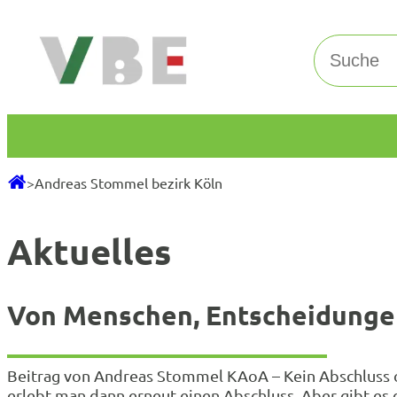
Zum
Inhalt
Suchen
springen
>
Andreas Stommel bezirk Köln
Aktuelles
Von Menschen, Entscheidunge
Beitrag von Andreas Stommel KAoA – Kein Abschluss o
erlebt man dann erneut einen Abschluss. Aber gibt es