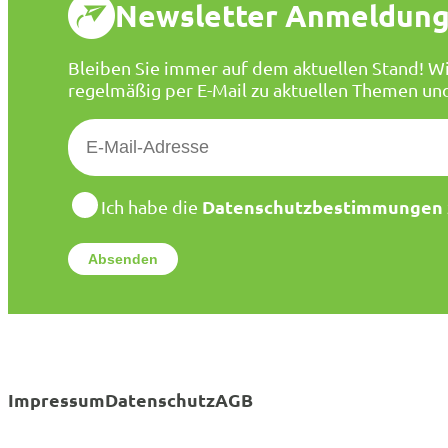
Newsletter Anmeldun
Bleiben Sie immer auf dem aktuellen Stand! Wi
regelmäßig per E-Mail zu aktuellen Themen un
E
-
M
a
D
Datenschutzbestimmungen
Ich habe die
a
i
t
l
e
*
n
s
c
h
u
t
Impressum
Datenschutz
AGB
z
*