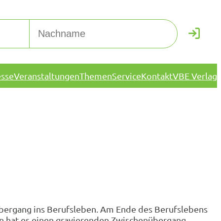
esse
Veranstaltungen
Themen
Service
Kontakt
VBE Verlag
bergang ins Berufsleben. Am Ende des Berufslebens
en hat es einen gravierenden Zwischenübergang