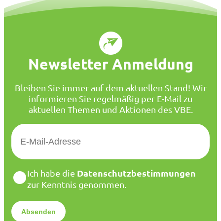
Newsletter Anmeldung
Bleiben Sie immer auf dem aktuellen Stand! Wir
informieren Sie regelmäßig per E-Mail zu
aktuellen Themen und Aktionen des VBE.
E
-
M
a
D
Datenschutzbestimmungen
Ich habe die
i
a
zur Kenntnis genommen.
l
t
*
e
n