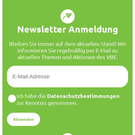
Newsletter Anmeldung
Bleiben Sie immer auf dem aktuellen Stand! Wir
informieren Sie regelmäßig per E-Mail zu
aktuellen Themen und Aktionen des VBE.
E
-
M
a
D
Datenschutzbestimmungen
Ich habe die
i
a
zur Kenntnis genommen.
l
t
*
e
n
s
c