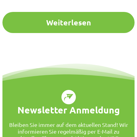
Förderbedarfs zu bewerten und Empfehlungen für
dessen Weiterentwicklung auszuarbeiten. Das
„Gemeinsame Gutachten zum Wissenschaftlichen
Weiterlesen
Prüfauftrag zur steigenden Anzahl der Schülerinnen
und Schüler mit Bedarf…
Newsletter Anmeldung
Bleiben Sie immer auf dem aktuellen Stand! Wir
informieren Sie regelmäßig per E-Mail zu