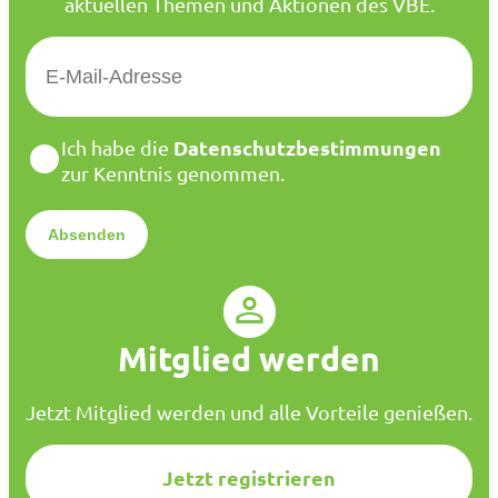
aktuellen Themen und Aktionen des VBE.
E
-
M
a
D
Datenschutzbestimmungen
Ich habe die
i
a
zur Kenntnis genommen.
l
t
*
e
n
s
c
h
u
Mitglied werden
t
z
*
Jetzt Mitglied werden und alle Vorteile genießen.
Jetzt registrieren