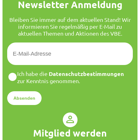
Newsletter Anmeldung
Bleiben Sie immer auf dem aktuellen Stand! Wir
informieren Sie regelmäßig per E-Mail zu
aktuellen Themen und Aktionen des VBE.
E
-
M
a
D
Datenschutzbestimmungen
Ich habe die
i
a
zur Kenntnis genommen.
l
t
*
e
n
s
c
h
u
Mitglied werden
t
z