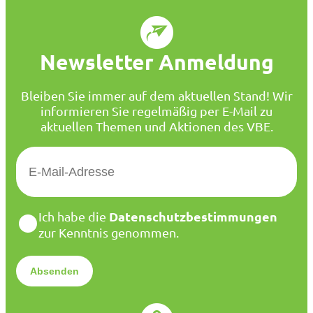
Newsletter Anmeldung
Bleiben Sie immer auf dem aktuellen Stand! Wir
informieren Sie regelmäßig per E-Mail zu
aktuellen Themen und Aktionen des VBE.
E
-
M
a
D
Datenschutzbestimmungen
Ich habe die
i
a
zur Kenntnis genommen.
l
t
*
e
n
s
c