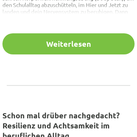
den Schulalltag abzuschütteln, im Hier und Jetzt zu
landen und dein Nervensystem zu beruhigen. Dann
tauchst du in langanhaltende Dehnungen ein, die
Verspannungen und Blockaden lösen und deinen
Geist aus dem Gedankenkarussell zurück in…
Weiterlesen
Schon mal drüber nachgedacht?
Resilienz und Achtsamkeit im
beruflichen Alltag