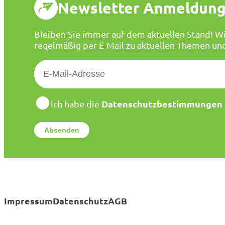
Newsletter Anmeldun
Bleiben Sie immer auf dem aktuellen Stand! Wi
regelmäßig per E-Mail zu aktuellen Themen un
E
-
M
a
D
Datenschutzbestimmungen
Ich habe die
a
i
t
l
e
*
n
s
c
h
u
t
Impressum
Datenschutz
AGB
z
*