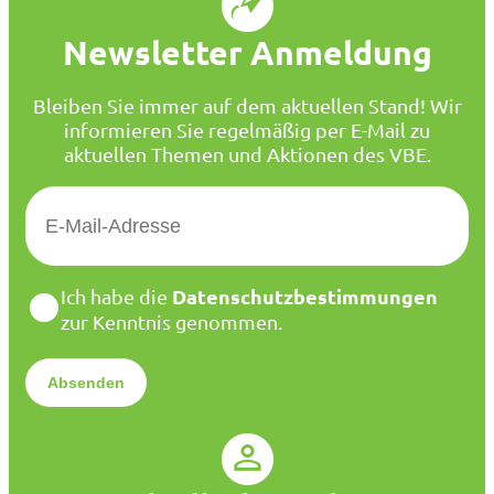
Newsletter Anmeldung
Bleiben Sie immer auf dem aktuellen Stand! Wir
informieren Sie regelmäßig per E-Mail zu
aktuellen Themen und Aktionen des VBE.
E
-
M
a
D
Datenschutzbestimmungen
Ich habe die
i
a
zur Kenntnis genommen.
l
t
*
e
n
s
c
h
u