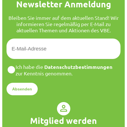
Newsletter Anmeldung
Bleiben Sie immer auf dem aktuellen Stand! Wir
informieren Sie regelmäßig per E-Mail zu
aktuellen Themen und Aktionen des VBE.
E
-
M
a
D
Datenschutzbestimmungen
Ich habe die
i
a
zur Kenntnis genommen.
l
t
*
e
n
s
c
h
u
Mitglied werden
t
z