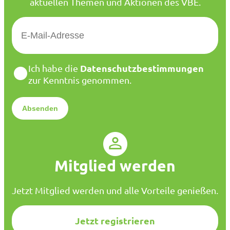
aktuellen Themen und Aktionen des VBE.
E
-
M
a
D
Datenschutzbestimmungen
Ich habe die
i
a
zur Kenntnis genommen.
l
t
*
e
n
s
c
h
u
Mitglied werden
t
z
*
Jetzt Mitglied werden und alle Vorteile genießen.
Jetzt registrieren