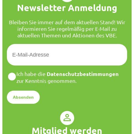
Newsletter Anmeldung
Bleiben Sie immer auf dem aktuellen Stand! Wir
informieren Sie regelmäßig per E-Mail zu
aktuellen Themen und Aktionen des VBE.
E
-
M
a
D
Datenschutzbestimmungen
Ich habe die
i
a
zur Kenntnis genommen.
l
t
*
e
n
s
c
h
u
Mitglied werden
t